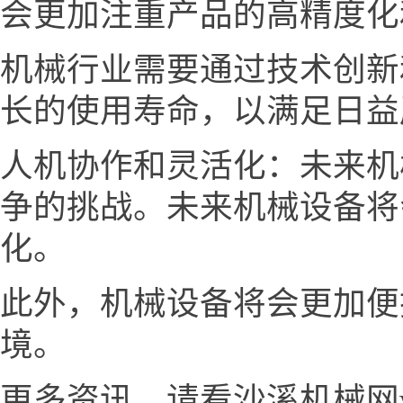
会更加注重产品的高精度化
机械行业需要通过技术创新
长的使用寿命，以满足日益
人机协作和灵活化：未来机
争的挑战。未来机械设备将
化。
此外，机械设备将会更加便
境。
更多资讯，请看沙溪机械网www.