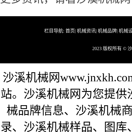
栏目导航:
首页
|
机械资讯
|
机械品牌
|
机械
2023 版权所有 ©
沙溪机械网www.jnxkh
站。沙溪机械网为您提供
械品牌信息、沙溪机械
录、沙溪机械样品、图库